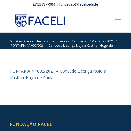
27 3373-7900 | fundacao@faceli.edu.br
Você está aqui:
Home
/
Documentos
/
Portarias
/
Portarias 2021
/
PORTARIA Nº 002/2021 – Concede Licença Nojo a Kasther Hugo de
Paula...
PORTARIA Nº 002/2021 – Concede Licença Nojo a
Kasther Hugo de Paula
FUNDAÇÃO FACELI