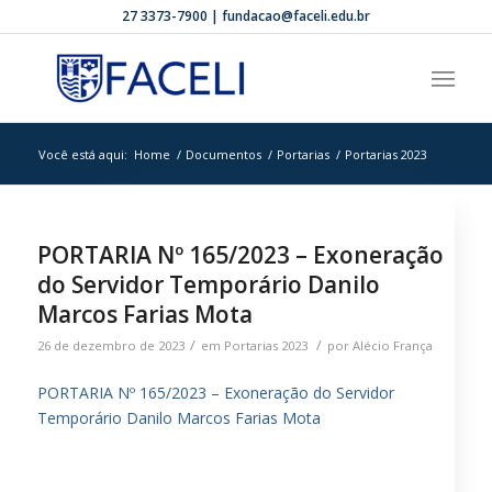
27 3373-7900 | fundacao@faceli.edu.br
Você está aqui:
Home
/
Documentos
/
Portarias
/
Portarias 2023
PORTARIA Nº 165/2023 – Exoneração
do Servidor Temporário Danilo
Marcos Farias Mota
/
/
26 de dezembro de 2023
em
Portarias 2023
por
Alécio França
PORTARIA Nº 165/2023 – Exoneração do Servidor
Temporário Danilo Marcos Farias Mota