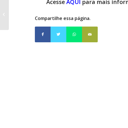
Acesse
AQUI
para mais inform
PORTARIA Nº 029/2024 – Torna sem
efeito nomeação do 5º colocado
Compartilhe essa página.
por...