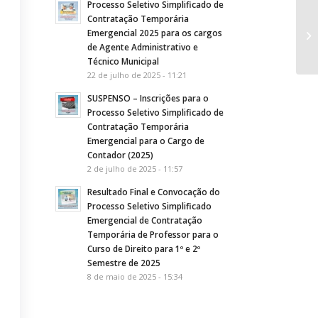
Processo Seletivo Simplificado de
Contratação Temporária
PO
Emergencial 2025 para os cargos
Co
de Agente Administrativo e
Técnico Municipal
22 de julho de 2025 - 11:21
SUSPENSO – Inscrições para o
Processo Seletivo Simplificado de
Contratação Temporária
Emergencial para o Cargo de
Contador (2025)
2 de julho de 2025 - 11:57
Resultado Final e Convocação do
Processo Seletivo Simplificado
Emergencial de Contratação
Temporária de Professor para o
Curso de Direito para 1º e 2º
Semestre de 2025
8 de maio de 2025 - 15:34