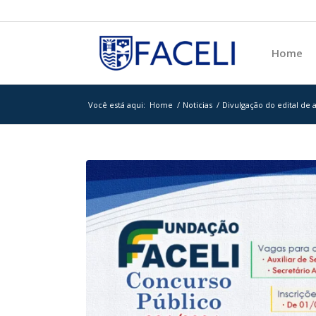
Home
Você está aqui:
Home
/
Noticias
/
Divulgação do edital de 