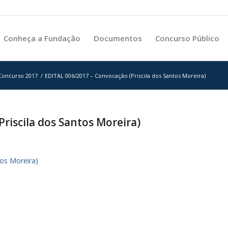
Conheça a Fundação
Documentos
Concurso Público
 Concurso 2017
/
EDITAL 006/2017 – Convocação (Priscila dos Santos Moreira)
riscila dos Santos Moreira)
os Moreira)