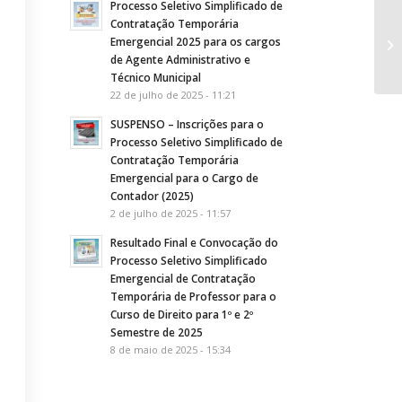
Processo Seletivo Simplificado de
Contratação Temporária
ED
Emergencial 2025 para os cargos
(C
de Agente Administrativo e
Técnico Municipal
22 de julho de 2025 - 11:21
SUSPENSO – Inscrições para o
Processo Seletivo Simplificado de
Contratação Temporária
Emergencial para o Cargo de
Contador (2025)
2 de julho de 2025 - 11:57
Resultado Final e Convocação do
Processo Seletivo Simplificado
Emergencial de Contratação
Temporária de Professor para o
Curso de Direito para 1º e 2º
Semestre de 2025
8 de maio de 2025 - 15:34