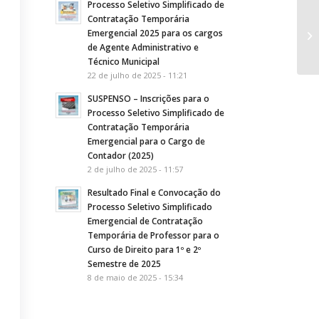
Processo Seletivo Simplificado de
Contratação Temporária
ED
Emergencial 2025 para os cargos
ex
de Agente Administrativo e
Técnico Municipal
22 de julho de 2025 - 11:21
SUSPENSO – Inscrições para o
Processo Seletivo Simplificado de
Contratação Temporária
Emergencial para o Cargo de
Contador (2025)
2 de julho de 2025 - 11:57
Resultado Final e Convocação do
Processo Seletivo Simplificado
Emergencial de Contratação
Temporária de Professor para o
Curso de Direito para 1º e 2º
Semestre de 2025
8 de maio de 2025 - 15:34