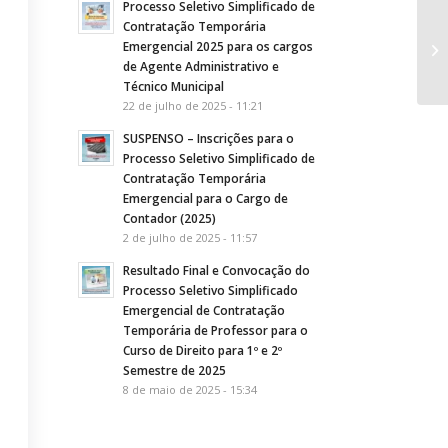
Processo Seletivo Simplificado de
Contratação Temporária
ED
Emergencial 2025 para os cargos
do
de Agente Administrativo e
57
Técnico Municipal
22 de julho de 2025 - 11:21
SUSPENSO – Inscrições para o
Processo Seletivo Simplificado de
Contratação Temporária
Emergencial para o Cargo de
Contador (2025)
2 de julho de 2025 - 11:57
Resultado Final e Convocação do
Processo Seletivo Simplificado
Emergencial de Contratação
Temporária de Professor para o
Curso de Direito para 1º e 2º
Semestre de 2025
8 de maio de 2025 - 15:34