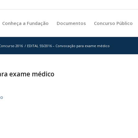
Conheça a Fundação
Documentos
Concurso Público
 Concurso 2016
/
EDITAL 55/2016 – Convocação para exame médico
ara exame médico
co