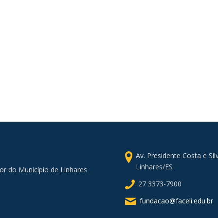
Av. Presidente Costa e Si
Linhares/ES
or do Município de Linhares
27 3373-7900
fundacao@faceli.edu.br