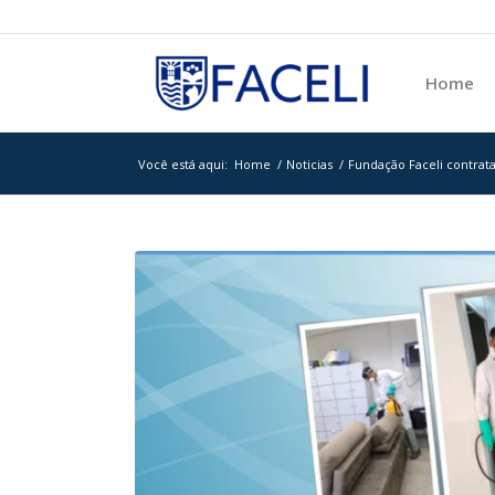
Home
Você está aqui:
Home
/
Noticias
/
Fundação Faceli contrat