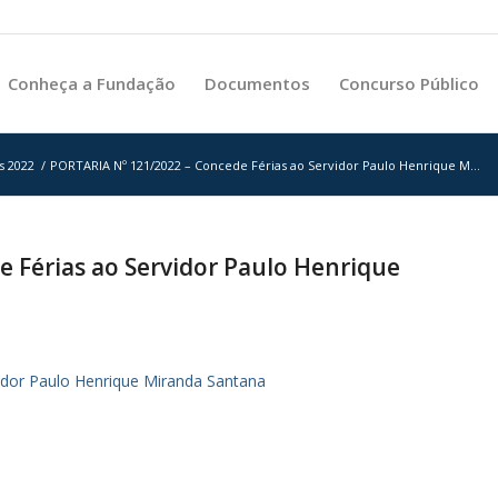
Conheça a Fundação
Documentos
Concurso Público
s 2022
/
PORTARIA Nº 121/2022 – Concede Férias ao Servidor Paulo Henrique M...
 Férias ao Servidor Paulo Henrique
dor Paulo Henrique Miranda Santana