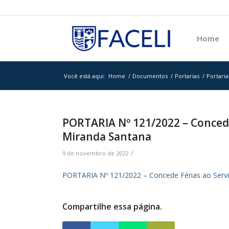
Home
Você está aqui:
Home
/
Documentos
/
Portarias
/
Portaria
PORTARIA Nº 121/2022 – Concede
Miranda Santana
/
9 de novembro de 2022
PORTARIA Nº 121/2022 – Concede Férias ao Servi
Compartilhe essa página.