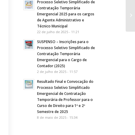
Processo Seletivo Simplificado de
Contratação Temporária
PO
Emergencial 2025 para os cargos
Fé
de Agente Administrativo e
Técnico Municipal
22 de julho de 2025 - 11:21
SUSPENSO – Inscrições para o
Processo Seletivo Simplificado de
Contratação Temporária
Emergencial para o Cargo de
Contador (2025)
2 de julho de 2025 - 11:57
Resultado Final e Convocação do
Processo Seletivo Simplificado
Emergencial de Contratação
Temporária de Professor para o
Curso de Direito para 1º e 2º
Semestre de 2025
8 de maio de 2025 - 15:34