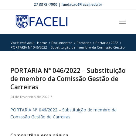
27 3373-7900 | fundacao@faceli.edu.br
Você está aqui:
Home
/
Documentos
/
Portarias
/
Portarias 2022
/
PORTARIA N° 046/2022 – Substituição de membro da Comissão Gestão
de C...
PORTARIA N° 046/2022 – Substituição
de membro da Comissão Gestão de
Carreiras
/
24 de fevereiro de 2022
PORTARIA N° 046/2022 – Substituição de membro da
Comissão Gestão de Carreiras
Compartilhe essa página.