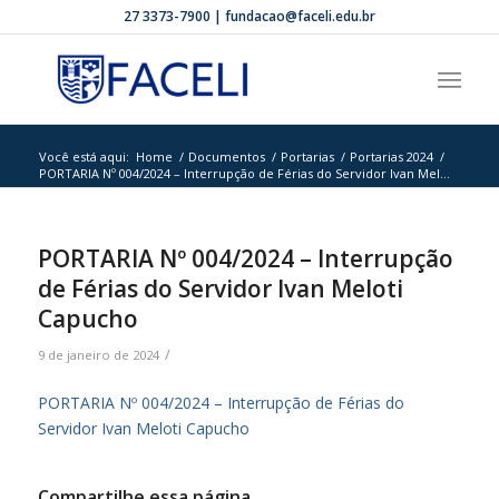
27 3373-7900 | fundacao@faceli.edu.br
Você está aqui:
Home
/
Documentos
/
Portarias
/
Portarias 2024
/
PORTARIA Nº 004/2024 – Interrupção de Férias do Servidor Ivan Mel...
PORTARIA Nº 004/2024 – Interrupção
de Férias do Servidor Ivan Meloti
Capucho
/
9 de janeiro de 2024
PORTARIA Nº 004/2024 – Interrupção de Férias do
Servidor Ivan Meloti Capucho
Compartilhe essa página.