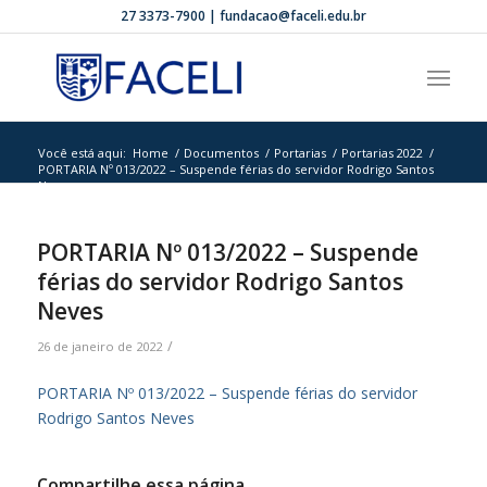
27 3373-7900 | fundacao@faceli.edu.br
Você está aqui:
Home
/
Documentos
/
Portarias
/
Portarias 2022
/
PORTARIA Nº 013/2022 – Suspende férias do servidor Rodrigo Santos
N...
PORTARIA Nº 013/2022 – Suspende
férias do servidor Rodrigo Santos
Neves
/
26 de janeiro de 2022
PORTARIA Nº 013/2022 – Suspende férias do servidor
Rodrigo Santos Neves
Compartilhe essa página.