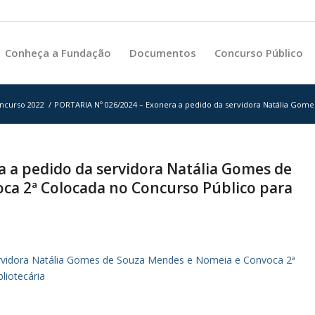
Conheça a Fundação
Documentos
Concurso Público
ncurso 2022
/
PORTARIA Nº 026/2024 – Exonera a pedido da servidora Natália Gomes
 a pedido da servidora Natália Gomes de
ca 2ª Colocada no Concurso Público para
rvidora Natália Gomes de Souza Mendes e Nomeia e Convoca 2ª
liotecária