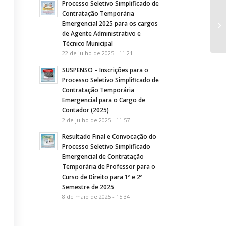
Processo Seletivo Simplificado de
Contratação Temporária
PO
Emergencial 2025 para os cargos
ef
de Agente Administrativo e
por
Técnico Municipal
22 de julho de 2025 - 11:21
SUSPENSO – Inscrições para o
Processo Seletivo Simplificado de
Contratação Temporária
Emergencial para o Cargo de
Contador (2025)
2 de julho de 2025 - 11:57
Resultado Final e Convocação do
Processo Seletivo Simplificado
Emergencial de Contratação
Temporária de Professor para o
Curso de Direito para 1º e 2º
Semestre de 2025
8 de maio de 2025 - 15:34