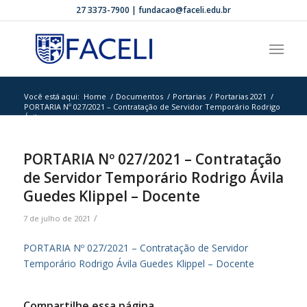
27 3373-7900 | fundacao@faceli.edu.br
Você está aqui:
Home
/
Documentos
/
Portarias
/
Portarias 2021
/
PORTARIA Nº 027/2021 – Contratação de Servidor Temporário Rodrigo
Ávila...
PORTARIA Nº 027/2021 – Contratação
de Servidor Temporário Rodrigo Ávila
Guedes Klippel – Docente
/
7 de julho de 2021
PORTARIA Nº 027/2021 – Contratação de Servidor
Temporário Rodrigo Ávila Guedes Klippel – Docente
Compartilhe essa página.