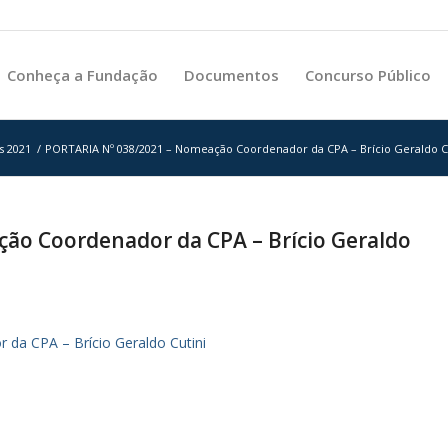
Conheça a Fundação
Documentos
Concurso Público
s 2021
/
PORTARIA Nº 038/2021 – Nomeação Coordenador da CPA – Brício Geraldo Cut
ão Coordenador da CPA – Brício Geraldo
a CPA – Brício Geraldo Cutini