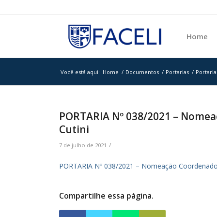
Home
Você está aqui:
Home
/
Documentos
/
Portarias
/
Portaria
PORTARIA Nº 038/2021 – Nomeaç
Cutini
/
7 de julho de 2021
PORTARIA Nº 038/2021 – Nomeação Coordenador d
Compartilhe essa página.