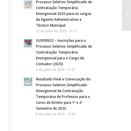
Processo Seletivo Simplificado de
Contratação Temporária
PO
Emergencial 2025 para os cargos
Co
de Agente Administrativo e
de
Técnico Municipal
22 de julho de 2025 - 11:21
SUSPENSO – Inscrições para o
Processo Seletivo Simplificado de
Contratação Temporária
Emergencial para o Cargo de
Contador (2025)
2 de julho de 2025 - 11:57
Resultado Final e Convocação do
Processo Seletivo Simplificado
Emergencial de Contratação
Temporária de Professor para o
Curso de Direito para 1º e 2º
Semestre de 2025
8 de maio de 2025 - 15:34