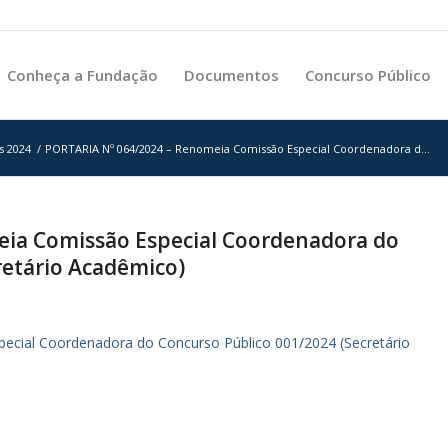
Conheça a Fundação
Documentos
Concurso Público
s 2024
/
PORTARIA Nº 064/2024 – Renomeia Comissão Especial Coordenadora d...
ia Comissão Especial Coordenadora do
retário Acadêmico)
cial Coordenadora do Concurso Público 001/2024 (Secretário