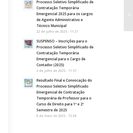
Processo Seletivo Simplificado de
Contratação Temporária
PO
Emergencial 2025 para os cargos
li
de Agente Administrativo e
Per
Técnico Municipal
22 de julho de 2025 - 11:21
SUSPENSO – Inscrições para o
Processo Seletivo Simplificado de
Contratação Temporária
Emergencial para o Cargo de
Contador (2025)
2 de julho de 2025 - 11:57
Resultado Final e Convocação do
Processo Seletivo Simplificado
Emergencial de Contratação
Temporária de Professor para o
Curso de Direito para 1º e 2º
Semestre de 2025
8 de maio de 2025 - 15:34