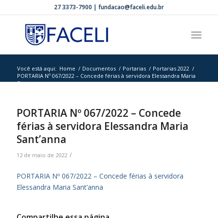
27 3373-7900 | fundacao@faceli.edu.br
Você está aqui:
Home
/
Documentos
/
Portarias
/
Portarias 2022
/
PORTARIA Nº 067/2022 – Concede férias à servidora Elessandra Maria
Sa...
PORTARIA Nº 067/2022 – Concede
férias à servidora Elessandra Maria
Sant’anna
/
12 de maio de 2022
PORTARIA Nº 067/2022 – Concede férias à servidora
Elessandra Maria Sant’anna
Compartilhe essa página.