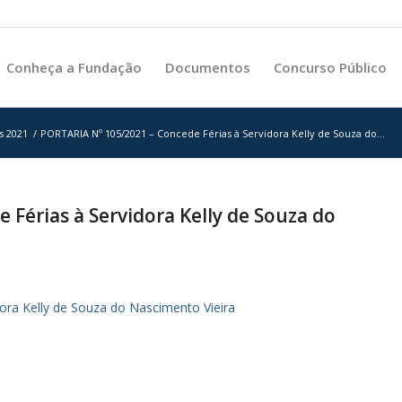
Conheça a Fundação
Documentos
Concurso Público
s 2021
/
PORTARIA Nº 105/2021 – Concede Férias à Servidora Kelly de Souza do...
Férias à Servidora Kelly de Souza do
ra Kelly de Souza do Nascimento Vieira