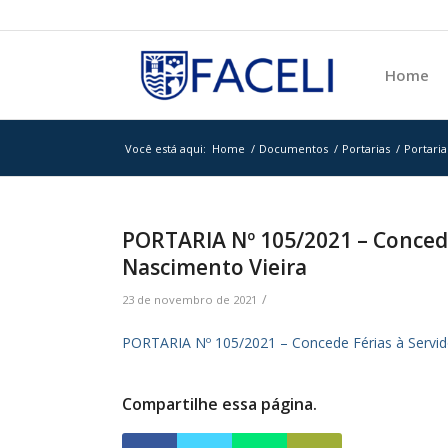
Home
Você está aqui:
Home
/
Documentos
/
Portarias
/
Portaria
PORTARIA Nº 105/2021 – Concede 
Nascimento Vieira
/
23 de novembro de 2021
PORTARIA Nº 105/2021 – Concede Férias à Servido
Compartilhe essa página.