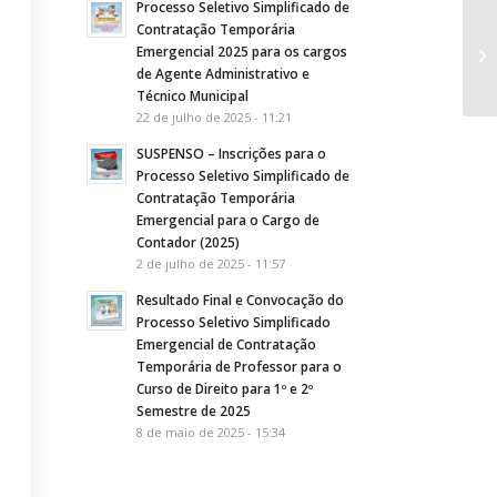
Processo Seletivo Simplificado de
Contratação Temporária
PO
Emergencial 2025 para os cargos
Fé
de Agente Administrativo e
Vie
Técnico Municipal
22 de julho de 2025 - 11:21
SUSPENSO – Inscrições para o
Processo Seletivo Simplificado de
Contratação Temporária
Emergencial para o Cargo de
Contador (2025)
2 de julho de 2025 - 11:57
Resultado Final e Convocação do
Processo Seletivo Simplificado
Emergencial de Contratação
Temporária de Professor para o
Curso de Direito para 1º e 2º
Semestre de 2025
8 de maio de 2025 - 15:34