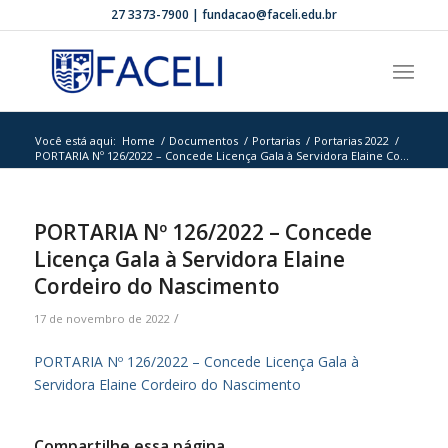
27 3373-7900 | fundacao@faceli.edu.br
Você está aqui:
Home
/
Documentos
/
Portarias
/
Portarias 2022
/
PORTARIA Nº 126/2022 – Concede Licença Gala à Servidora Elaine Co...
PORTARIA Nº 126/2022 – Concede
Licença Gala à Servidora Elaine
Cordeiro do Nascimento
/
17 de novembro de 2022
PORTARIA Nº 126/2022 – Concede Licença Gala à
Servidora Elaine Cordeiro do Nascimento
Compartilhe essa página.