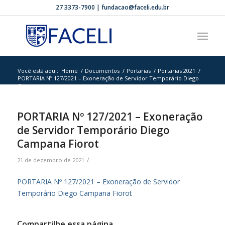
27 3373-7900 | fundacao@faceli.edu.br
Você está aqui:
Home
/
Documentos
/
Portarias
/
Portarias 2021
/
PORTARIA Nº 127/2021 – Exoneração de Servidor Temporário Diego
Cam...
PORTARIA Nº 127/2021 – Exoneração
de Servidor Temporário Diego
Campana Fiorot
/
21 de dezembro de 2021
PORTARIA Nº 127/2021 – Exoneração de Servidor
Temporário Diego Campana Fiorot
Compartilhe essa página.