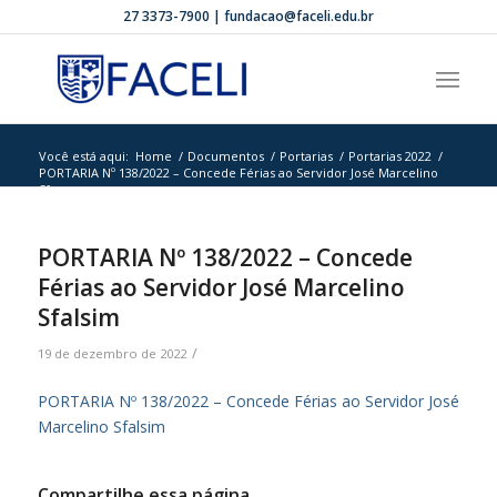
27 3373-7900 | fundacao@faceli.edu.br
Você está aqui:
Home
/
Documentos
/
Portarias
/
Portarias 2022
/
PORTARIA Nº 138/2022 – Concede Férias ao Servidor José Marcelino
Sf...
PORTARIA Nº 138/2022 – Concede
Férias ao Servidor José Marcelino
Sfalsim
/
19 de dezembro de 2022
PORTARIA Nº 138/2022 – Concede Férias ao Servidor José
Marcelino Sfalsim
Compartilhe essa página.