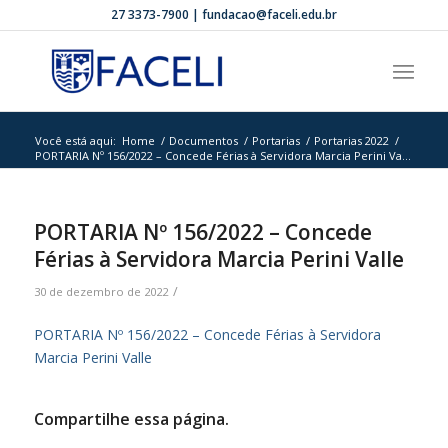
27 3373-7900 | fundacao@faceli.edu.br
Você está aqui:
Home
/
Documentos
/
Portarias
/
Portarias 2022
/
PORTARIA Nº 156/2022 – Concede Férias à Servidora Marcia Perini Va...
PORTARIA Nº 156/2022 – Concede
Férias à Servidora Marcia Perini Valle
/
30 de dezembro de 2022
PORTARIA Nº 156/2022 – Concede Férias à Servidora
Marcia Perini Valle
Compartilhe essa página.