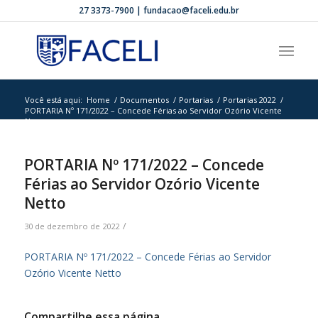
27 3373-7900 | fundacao@faceli.edu.br
Você está aqui:
Home
/
Documentos
/
Portarias
/
Portarias 2022
/
PORTARIA Nº 171/2022 – Concede Férias ao Servidor Ozório Vicente
Ne...
PORTARIA Nº 171/2022 – Concede
Férias ao Servidor Ozório Vicente
Netto
/
30 de dezembro de 2022
PORTARIA Nº 171/2022 – Concede Férias ao Servidor
Ozório Vicente Netto
Compartilhe essa página.