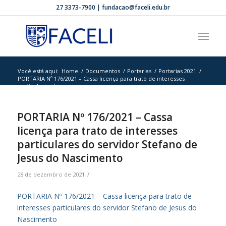
27 3373-7900 | fundacao@faceli.edu.br
Você está aqui:
Home
/
Documentos
/
Portarias
/
Portarias 2021
/
PORTARIA Nº 176/2021 – Cassa licença para trato de interesses
particulares d...
PORTARIA Nº 176/2021 – Cassa
licença para trato de interesses
particulares do servidor Stefano de
Jesus do Nascimento
/
28 de dezembro de 2021
PORTARIA Nº 176/2021 – Cassa licença para trato de
interesses particulares do servidor Stefano de Jesus do
Nascimento