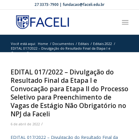
27 3373-7900 | fundacao@faceli.edu.br
Você está aqui:
Home
/
Documentos
/
Editais
/
Editais 2022
/
EDITAL 017/2022 – Divulgação do Resultado Final da Etapa I e
Convocação para ...
EDITAL 017/2022 – Divulgação do
Resultado Final da Etapa I e
Convocação para Etapa II do Processo
Seletivo para Preenchimento de
Vagas de Estágio Não Obrigatório no
NPJ da Faceli
/
6 de abril de 2022
EDITAL 017/2022 – Divulgação do Resultado Final da