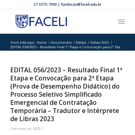
27 3373-7900 | fundacao@faceli.edu.br
Você está aqui:
Home
/
Documentos
/
Editais
/
Editais 2023
/
EDITAL 056/2023 – Resultado Final 1ª Etapa e Convocação para 2ª Eta...
EDITAL 056/2023 – Resultado Final 1ª
Etapa e Convocação para 2ª Etapa
(Prova de Desempenho Didático) do
Processo Seletivo Simplificado
Emergencial de Contratação
Temporária – Tradutor e Intérprete
de Libras 2023
/
3 de maio de 2023