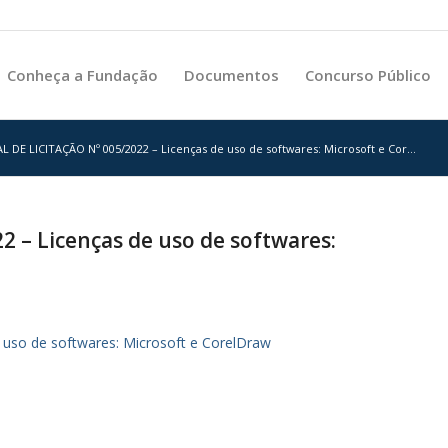
Conheça a Fundação
Documentos
Concurso Público
L DE LICITAÇÃO Nº 005/2022 – Licenças de uso de softwares: Microsoft e Cor...
 – Licenças de uso de softwares:
uso de softwares: Microsoft e CorelDraw