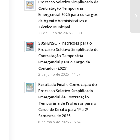
Processo Seletivo Simplificado de
Contratação Temporária
PO
Emergencial 2025 para os cargos
a 
de Agente Administrativo e
Técnico Municipal
22 de julho de 2025 - 11:21
SUSPENSO – Inscrições para o
Processo Seletivo Simplificado de
Contratação Temporária
Emergencial para o Cargo de
Contador (2025)
2 de julho de 2025 - 11:57
Resultado Final e Convocação do
Processo Seletivo Simplificado
Emergencial de Contratação
Temporária de Professor para o
Curso de Direito para 1º e 2º
Semestre de 2025
8 de maio de 2025 - 15:34