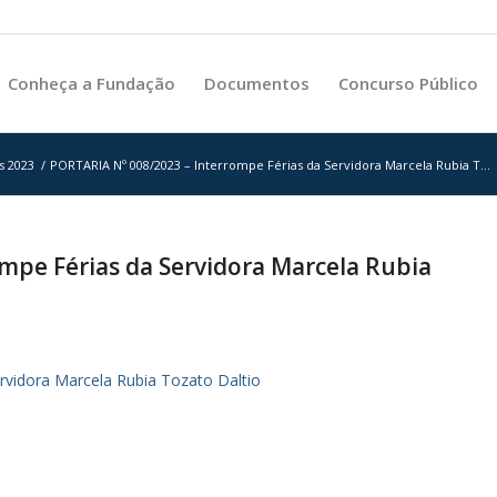
Conheça a Fundação
Documentos
Concurso Público
s 2023
/
PORTARIA Nº 008/2023 – Interrompe Férias da Servidora Marcela Rubia T...
mpe Férias da Servidora Marcela Rubia
vidora Marcela Rubia Tozato Daltio