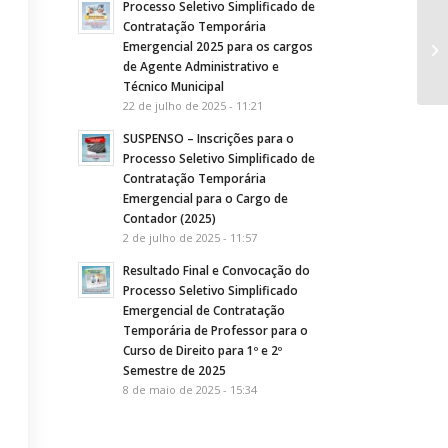
Processo Seletivo Simplificado de
Contratação Temporária
PO
Emergencial 2025 para os cargos
Fé
de Agente Administrativo e
Fr.
Técnico Municipal
22 de julho de 2025 - 11:21
SUSPENSO – Inscrições para o
Processo Seletivo Simplificado de
Contratação Temporária
Emergencial para o Cargo de
Contador (2025)
2 de julho de 2025 - 11:57
Resultado Final e Convocação do
Processo Seletivo Simplificado
Emergencial de Contratação
Temporária de Professor para o
Curso de Direito para 1º e 2º
Semestre de 2025
8 de maio de 2025 - 15:34