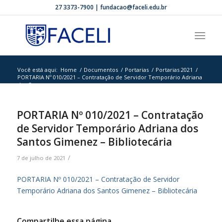
27 3373-7900 | fundacao@faceli.edu.br
Você está aqui:
Home
/
Documentos
/
Portarias
/
Portarias 2021
/
PORTARIA Nº 010/2021 – Contratação de Servidor Temporário Adriana
dos S...
PORTARIA Nº 010/2021 – Contratação
de Servidor Temporário Adriana dos
Santos Gimenez – Bibliotecária
/
7 de julho de 2021
PORTARIA Nº 010/2021 – Contratação de Servidor
Temporário Adriana dos Santos Gimenez – Bibliotecária
Compartilhe essa página.