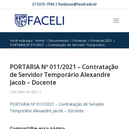
27 3373-7900 | fundacao@faceli.edu.br
Você está aqui:
Home
/
Documentos
/
Portarias
/
Portarias 2021
/
PORTARIA Nº 011/2021 – Contratação de Servidor Temporário
Alexandre Jacob...
PORTARIA Nº 011/2021 – Contratação
de Servidor Temporário Alexandre
Jacob – Docente
/
7 de julho de 2021
PORTARIA Nº 011/2021 – Contratação de Servidor
Temporário Alexandre Jacob – Docente
Compartilhe essa página.