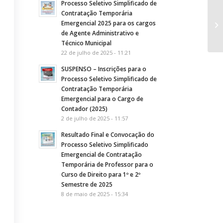
Processo Seletivo Simplificado de
Contratação Temporária
PO
Emergencial 2025 para os cargos
Fé
de Agente Administrativo e
Técnico Municipal
22 de julho de 2025 - 11:21
SUSPENSO – Inscrições para o
Processo Seletivo Simplificado de
Contratação Temporária
Emergencial para o Cargo de
Contador (2025)
2 de julho de 2025 - 11:57
Resultado Final e Convocação do
Processo Seletivo Simplificado
Emergencial de Contratação
Temporária de Professor para o
Curso de Direito para 1º e 2º
Semestre de 2025
8 de maio de 2025 - 15:34