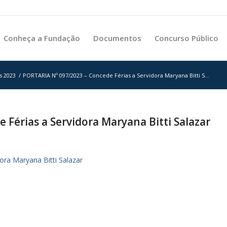
Conheça a Fundação
Documentos
Concurso Público
s 2023
/
PORTARIA Nº 097/2023 – Concede Férias a Servidora Maryana Bitti S...
Férias a Servidora Maryana Bitti Salazar
ra Maryana Bitti Salazar