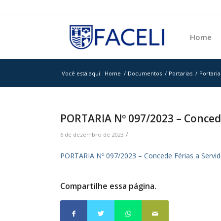
Home
Você está aqui:
Home
/
Documentos
/
Portarias
/
Portaria
PORTARIA Nº 097/2023 – Concede 
/
6 de dezembro de 2023
PORTARIA Nº 097/2023 – Concede Férias a Servido
Compartilhe essa página.