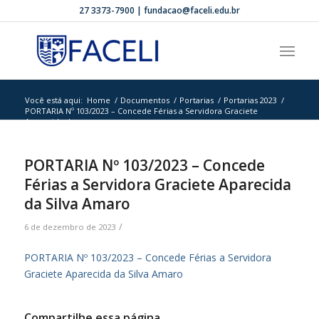
27 3373-7900 | fundacao@faceli.edu.br
Você está aqui:
Home
/
Documentos
/
Portarias
/
Portarias 2023
/
PORTARIA Nº 103/2023 – Concede Férias a Servidora Graciete
Aparecida d...
PORTARIA Nº 103/2023 – Concede
Férias a Servidora Graciete Aparecida
da Silva Amaro
/
6 de dezembro de 2023
PORTARIA Nº 103/2023 – Concede Férias a Servidora
Graciete Aparecida da Silva Amaro
Compartilhe essa página.