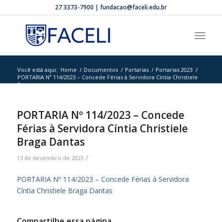
27 3373-7900 | fundacao@faceli.edu.br
Você está aqui:
Home
/
Documentos
/
Portarias
/
Portarias 2023
/
PORTARIA Nº 114/2023 – Concede Férias à Servidora Cíntia Christiele
Bra...
PORTARIA Nº 114/2023 – Concede
Férias à Servidora Cíntia Christiele
Braga Dantas
/
13 de dezembro de 2023
PORTARIA Nº 114/2023 – Concede Férias à Servidora
Cíntia Christiele Braga Dantas
Compartilhe essa página.