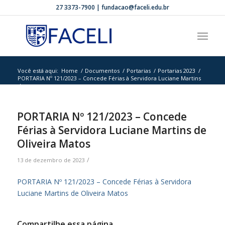
27 3373-7900 | fundacao@faceli.edu.br
Você está aqui:
Home
/
Documentos
/
Portarias
/
Portarias 2023
/
PORTARIA Nº 121/2023 – Concede Férias à Servidora Luciane Martins
de...
PORTARIA Nº 121/2023 – Concede
Férias à Servidora Luciane Martins de
Oliveira Matos
/
13 de dezembro de 2023
PORTARIA Nº 121/2023 – Concede Férias à Servidora
Luciane Martins de Oliveira Matos
Compartilhe essa página.