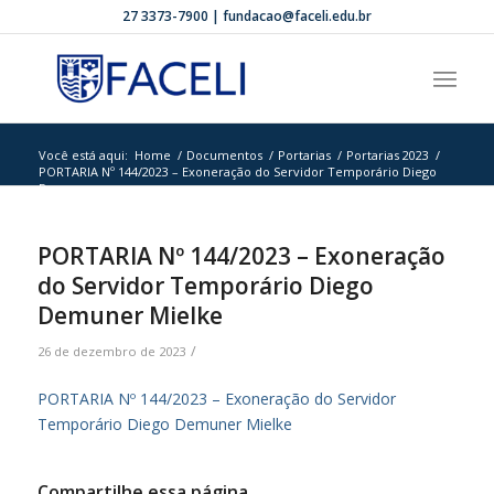
27 3373-7900 | fundacao@faceli.edu.br
Você está aqui:
Home
/
Documentos
/
Portarias
/
Portarias 2023
/
PORTARIA Nº 144/2023 – Exoneração do Servidor Temporário Diego
Dem...
PORTARIA Nº 144/2023 – Exoneração
do Servidor Temporário Diego
Demuner Mielke
/
26 de dezembro de 2023
PORTARIA Nº 144/2023 – Exoneração do Servidor
Temporário Diego Demuner Mielke
Compartilhe essa página.