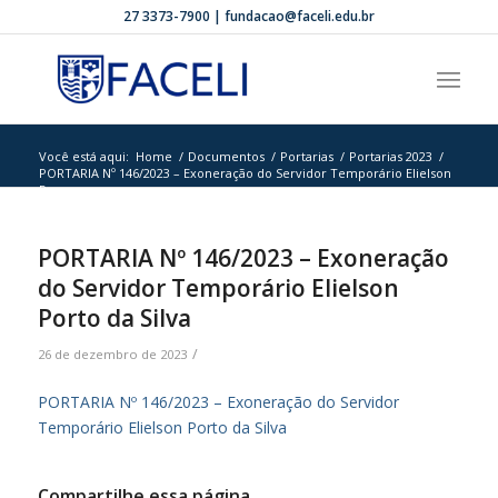
27 3373-7900 | fundacao@faceli.edu.br
Você está aqui:
Home
/
Documentos
/
Portarias
/
Portarias 2023
/
PORTARIA Nº 146/2023 – Exoneração do Servidor Temporário Elielson
Por...
PORTARIA Nº 146/2023 – Exoneração
do Servidor Temporário Elielson
Porto da Silva
/
26 de dezembro de 2023
PORTARIA Nº 146/2023 – Exoneração do Servidor
Temporário Elielson Porto da Silva
Compartilhe essa página.