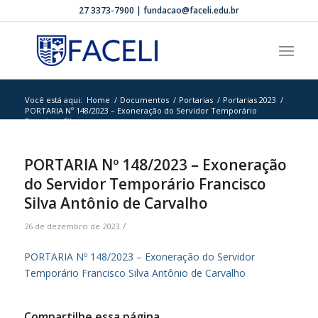
27 3373-7900 | fundacao@faceli.edu.br
Você está aqui:
Home
/
Documentos
/
Portarias
/
Portarias 2023
/
PORTARIA Nº 148/2023 – Exoneração do Servidor Temporário
Francisco Sil...
PORTARIA Nº 148/2023 – Exoneração
do Servidor Temporário Francisco
Silva Antônio de Carvalho
/
26 de dezembro de 2023
PORTARIA Nº 148/2023 – Exoneração do Servidor
Temporário Francisco Silva Antônio de Carvalho
Compartilhe essa página.