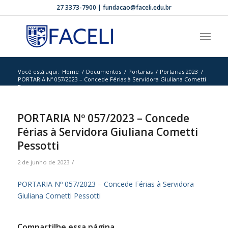
27 3373-7900 | fundacao@faceli.edu.br
Você está aqui:
Home
/
Documentos
/
Portarias
/
Portarias 2023
/
PORTARIA Nº 057/2023 – Concede Férias à Servidora Giuliana Cometti
Pess...
PORTARIA Nº 057/2023 – Concede
Férias à Servidora Giuliana Cometti
Pessotti
/
2 de junho de 2023
PORTARIA Nº 057/2023 – Concede Férias à Servidora
Giuliana Cometti Pessotti
Compartilhe essa página.